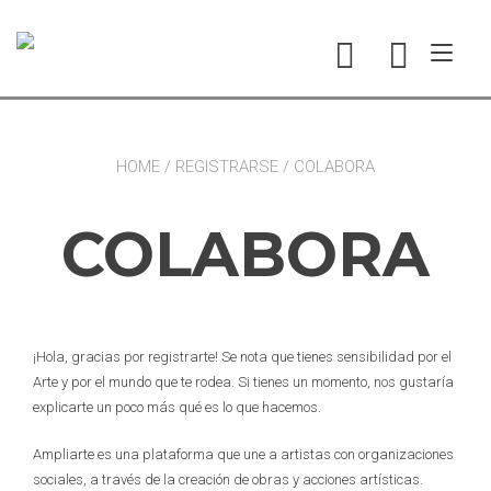
Ir
al
Alte
contenido
nav
HOME
/
REGISTRARSE
/ COLABORA
COLABORA
¡Hola, gracias por registrarte! Se nota que tienes sensibilidad por el
Arte y por el mundo que te rodea. Si tienes un momento, nos gustaría
explicarte un poco más qué es lo que hacemos.
Ampliarte es una plataforma que une a artistas con organizaciones
sociales, a través de la creación de obras y acciones artísticas.